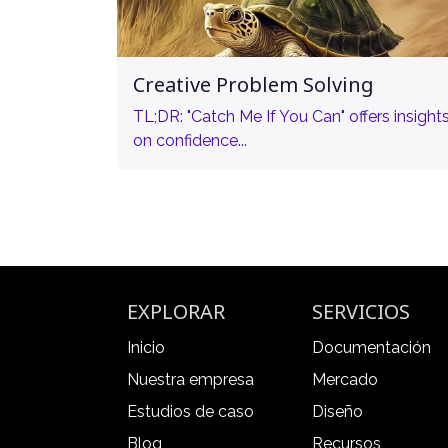
Creative Problem Solving
TL;DR: "Catch Me If You Can" offers insight
on confidence...
EXPLORAR
SERVICIOS
Inicio
Documentación
Nuestra empresa
Mercado
Estudios de caso
Diseño
Blog
Recursos