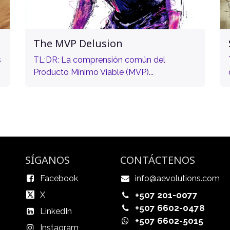
The MVP Delusion
s
TL;DR: La comprensión común del
Producto Mínimo Viable (MVP)...
SÍGANOS
CONTÁCTENOS
Facebook
info@aevolutions.com
X
+507 201-0077
+507 6602-0478
LinkedIn
+507 6602-5015
Instagram