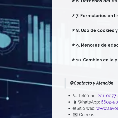
📌 6. Derechos del tit
📌 7. Formularios en 
📌 8. Uso de cookies
📌 9. Menores de eda
📌 10. Cambios en la p
🌐 Contacto y Atención
📞 Teléfono:
201-0077
📱 WhatsApp:
6602-50
🌐 Sitio web:
www.aevol
✉️ Correos: