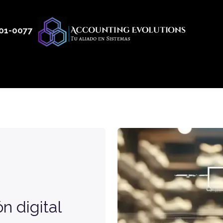
01
-0077
 50
Productos
Servicios
Nosotros
Blog
ón digital