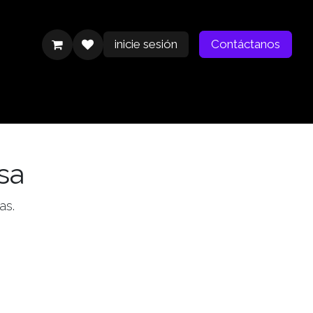
inicie sesión
Contáctanos
Contáctanos
sa
as.