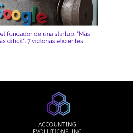
el fundador de una startup: "Más
s difícil": 7 victorias eficientes
ACCOUNTING
EVOLUTIONS, INC