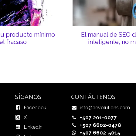
su producto mínimo
El manual de SEO d
el fracaso
inteligente, no má
SÍGANOS
CONTÁCTENOS
Facebook
info@aevolutions.com
X
+507 201-0077
+507 6602-0478
LinkedIn
+507 6602-5015