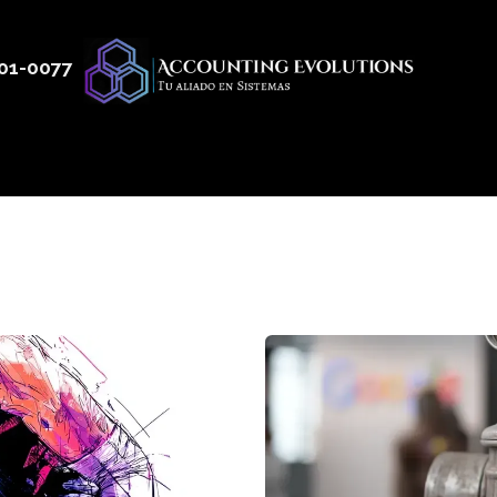
01
-0077
 50
Productos
Servicios
Nosotros
Blog