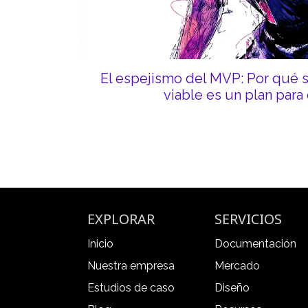
El espejismo del MVP: Por qué 
viable es un plan para 
EXPLORAR
SERVICIOS
Inicio
Documentación
Nuestra empresa
Mercado
Estudios de caso
Diseño