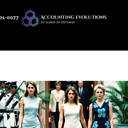
01
-0077
 50
Productos
Servicios
Nosotros
Blog