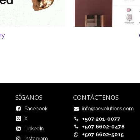
ry
SÍGANOS
CONTÁCTENOS
Facebook
info@aevolutions.com
X
+507 201-0077
+507 6602-0478
LinkedIn
+507 6602-5015
Instagram