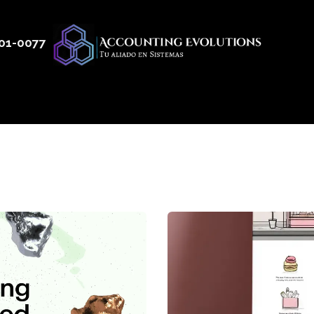
01
-0077
 50
Productos
Servicios
Nosotros
Blog