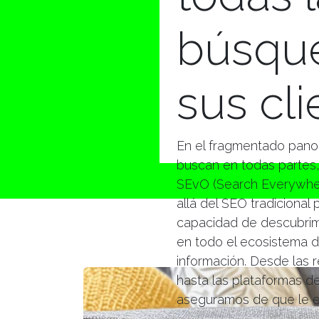
búsqu
sus cli
En el fragmentado panora
buscan en todas partes,
SEvO (Search Everywher
allá del SEO tradicional p
capacidad de descubrimi
en todo el ecosistema di
información. Desde las r
hasta las plataformas d
aseguramos de que le e