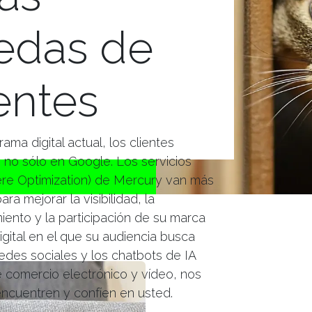
edas de
entes
ma digital actual, los clientes
 no sólo en Google. Los servicios
e Optimization) de Mercury van más
ara mejorar la visibilidad, la
ento y la participación de su marca
gital en el que su audiencia busca
edes sociales y los chatbots de IA
e comercio electrónico y vídeo, nos
ncuentren y confíen en usted.