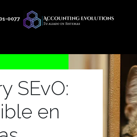
01
-0077
 50
Productos
Servicios
Nosotros
Blog
y SEvO:
ible en
las