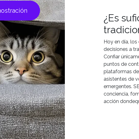
mostración
¿Es suf
tradicio
Hoy en día, los
decisiones a t
Confiar únicame
puntos de conta
plataformas de 
asistentes de 
emergentes. SE
conciencia, fo
acción dondequi