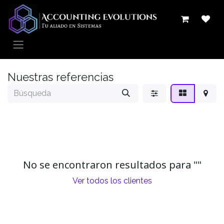
Ir al contenido
Nuestras referencias
No se encontraron resultados para "
"
Ver todos los clientes