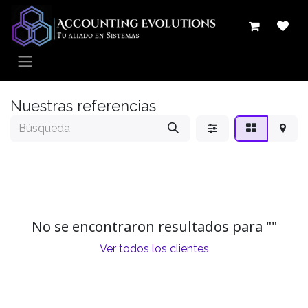
Ir al contenido
Nuestras referencias
No se encontraron resultados para "
"
Ver todos los clientes