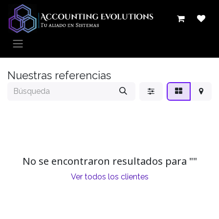
Ir al contenido
Nuestras referencias
No se encontraron resultados para "
"
Ver todos los clientes