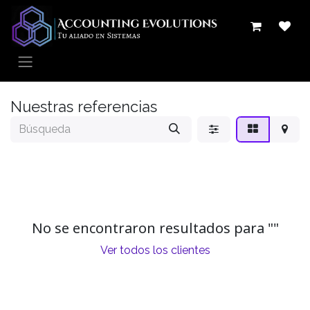
Ir al contenido
Nuestras referencias
No se encontraron resultados para "
"
Ver todos los clientes