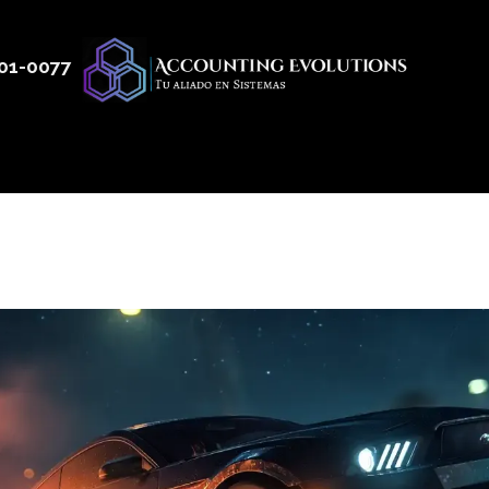
01
-0077
 50
Productos
Servicios
Nosotros
Blog