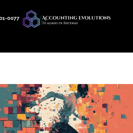
01
-0077
 50
Productos
Servicios
Nosotros
Blog