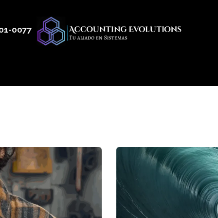
01
-0077
 50
Productos
Servicios
Nosotros
Blog