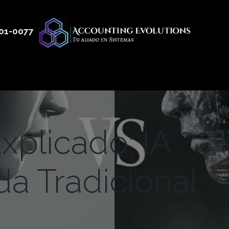
01
-0077
 50
Productos
Servicios
Nosotros
Blog
plicado: IA
a Tradicional