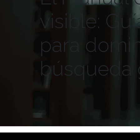
visible: Gu
para domin
búsqueda 