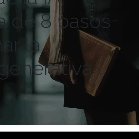
ía de 8 pasos
ar la
generativa