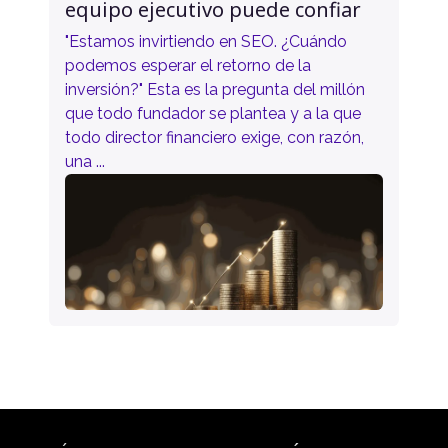
equipo ejecutivo puede confiar
"Estamos invirtiendo en SEO. ¿Cuándo
podemos esperar el retorno de la
inversión?" Esta es la pregunta del millón
que todo fundador se plantea y a la que
todo director financiero exige, con razón,
una ...