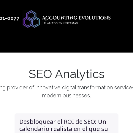
01
-0077
 50
Productos
Servicios
Nosotros
Blog
SEO Analytics
g provider of innovative digital transformation servic
modern businesses.
Desbloquear el ROI de SEO: Un
calendario realista en el que su