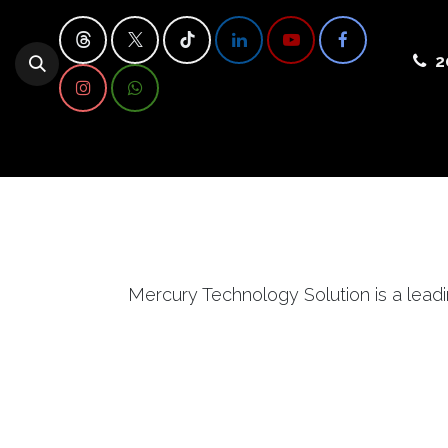
Ir al contenido
2
Inicio
Sage
Mercury Technology Solution is a leadin